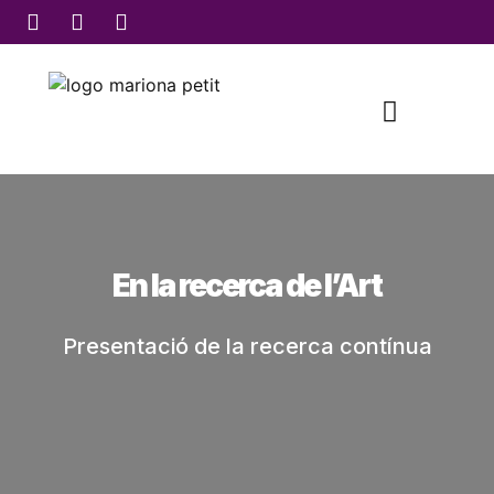
MARIONA SEGURANYES
CONTACTE I SITUACIÓ
En la recerca de l’Art
Presentació de la recerca contínua