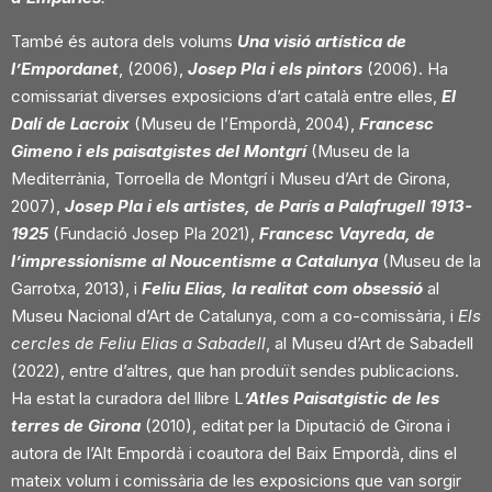
També és
autora dels volums
Una visió artística de
l’Empordanet
, (2006),
Josep Pla i els pintors
(2006). Ha
comissariat diverses exposicions d’art català entre elles,
El
Dalí de Lacroix
(Museu de l’Empordà, 2004),
Francesc
Gimeno
i els paisatgistes del Montgrí
(Museu
de la
Mediterrània, Torroella de Montgrí i Museu d’Art de Girona,
2007),
Josep Pla i els artistes, de París a Palafrugell 1913-
1925
(Fundació Josep Pla 2021),
Francesc
Vayreda, de
l’impressionisme al Noucentisme a Catalunya
(Museu de la
Garrotxa,
2013),
i
Feliu Elias, la realitat com obsessió
al
Museu Nacional d’Art de Catalunya, com a co-comissària, i
Els
cercles de Feliu Elias a Sabadell
, al Museu d’Art de Sabadell
(2022),
entre d’altres, que han produït sendes publicacions.
Ha estat la curadora
del llibre L
’Atles Paisatgístic
de les
terres de Girona
(2010), editat per la Diputació de
Girona i
autora de l’Alt Empordà i coautora del Baix Empordà, dins el
mateix volum i
comissària de les exposicions que van sorgir