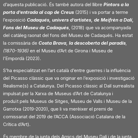
d’aquesta publicació. És també autora del
llibre
Pintors a la
porta d’entrada al cap de Creus
(2015) i va portar a terme
l’exposició
Cadaqués, univers d’artistes, de Meifrèn a Dalí,
Fons del Museu de
Cadaqués
, (2018) que va acompanyada
del catàleg raonat del fons del Museu de Cadaqués.
Ha estat
la comissària de
Costa Brava, la descoberta del paradís
,
(1870-1936)
en el Museu d’Art de Girona i Museu de
l’Empordà (2023).
S’ha especialitzat en l’art català d’entre guerres i la influència
del Picasso
clàssic que va originar en l’exposició i investigació
Realisme(s) a Catalunya. Del Picasso
clàssic al Dalí surrealista
impulsat per la Xarxa de Museus d’Art de Catalunya i
produït
pels Museus de Sitges, Museu de Valls i Museu de la
Garrotxa (2019-2020), que li va merèixer
el premi de
comissariat del 2019 de l’ACCA (Associació Catalana de la
Crítica d’Art).
És membre de la junta dels Amics del Museu Dalí i de la junta