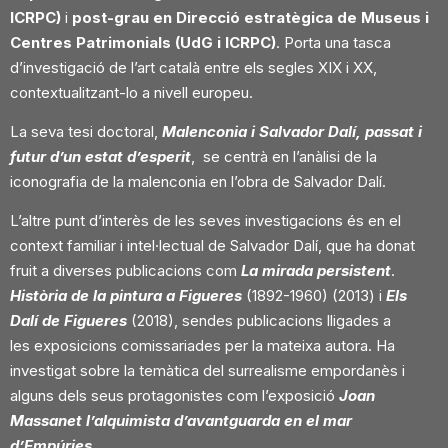
ICRPC)
i
post-grau en Direcció estratègica de
Museus i
Centres Patrimonials (UdG i ICRPC)
. Porta una tasca
d’investigació de l’art
català entre els segles XIX i XX,
contextualitzant-lo a nivell europeu.
La seva tesi doctoral,
Malenconia i Salvador Dalí, passat i
futur d’un estat
d’esperit
, se centrà en l’anàlisi de la
iconografia de la malenconia en l’obra de
Salvador Dalí.
L’altre punt d’interès de les seves investigacions és en el
context familiar i
intel·lectual de Salvador Dalí, que ha donat
fruit a diverses publicacions com
La mirada persistent
.
Història de la pintura a Figueres
(1892-1960) (2013) i
Els
Dalí de Figueres
(2018), sendes publicacions lligades a
les
exposicions comissariades per la mateixa autora.
Ha
investigat sobre la temàtica del surrealisme empordanès i
alguns dels seus protagonistes com l’exposició
Joan
Massanet l’alquimista d’avantguarda en el mar
d’Empúries
.