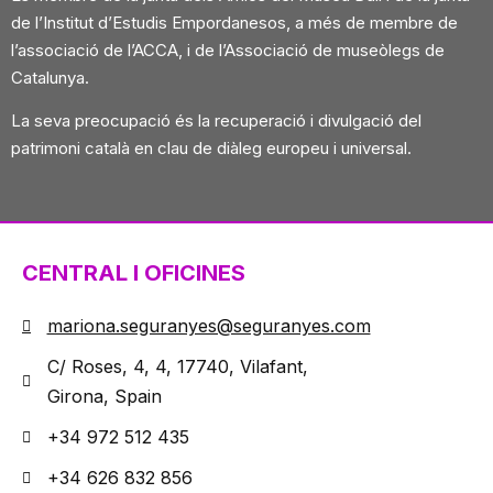
de l’Institut d’Estudis
Empordanesos, a més de membre de
l’associació de l’ACCA, i de l’Associació de
museòlegs de
Catalunya
.
La seva preocupació és la recuperació i divulgació del
patrimoni català en clau de
diàleg europeu i universal.
CENTRAL I OFICINES
mariona.seguranyes@seguranyes.com
C/ Roses, 4, 4, 17740, Vilafant,
Girona, Spain
+34 972 512 435
+34 626 832 856